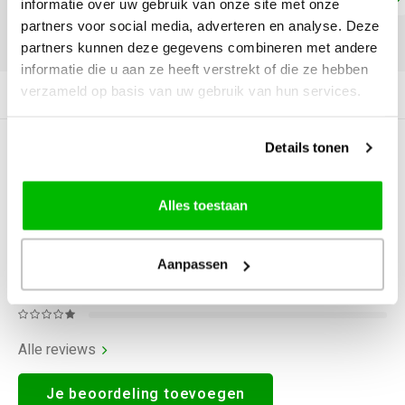
informatie over uw gebruik van onze site met onze
partners voor social media, adverteren en analyse. Deze
DELEN:
partners kunnen deze gegevens combineren met andere
informatie die u aan ze heeft verstrekt of die ze hebben
verzameld op basis van uw gebruik van hun services.
Productomschrijving
Details tonen
0
STERREN OP BASIS VAN
0
BEOORDELINGEN
0
Reviews
Alles toestaan
Aanpassen
Alle reviews
Je beoordeling toevoegen