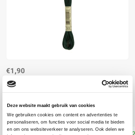
€1,90
DIRECT LEVERBAAR
ALS JE 11 PRODUCTEN VAN "DMC MOULINE ",
"DMC COLOUR VARIATIONS" OF "DMC LIGHT
Deze website maakt gebruik van cookies
EFFECTS " KOOPT, ONTVANG JE EEN KORTING VAN
100% OP HET LAAGSTGEPRIJSDE PRODUCT.
We gebruiken cookies om content en advertenties te
personaliseren, om functies voor social media te bieden
en om ons websiteverkeer te analyseren. Ook delen we
Toevoegen aan winkelwagen