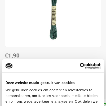
€1,90
DIRECT LEVERBAAR
ALS JE 11 PRODUCTEN VAN "DMC MOULINE ",
"DMC COLOUR VARIATIONS" OF "DMC LIGHT
Deze website maakt gebruik van cookies
EFFECTS " KOOPT, ONTVANG JE EEN KORTING VAN
100% OP HET LAAGSTGEPRIJSDE PRODUCT.
We gebruiken cookies om content en advertenties te
personaliseren, om functies voor social media te bieden
en om ons websiteverkeer te analyseren. Ook delen we
Toevoegen aan winkelwagen