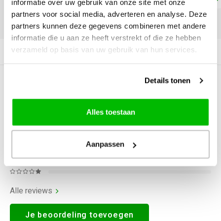
informatie over uw gebruik van onze site met onze
partners voor social media, adverteren en analyse. Deze
DELEN:
partners kunnen deze gegevens combineren met andere
informatie die u aan ze heeft verstrekt of die ze hebben
verzameld op basis van uw gebruik van hun services.
Productomschrijving
Details tonen
0
STERREN OP BASIS VAN
0
BEOORDELINGEN
0
Reviews
Alles toestaan
Aanpassen
Alle reviews
Je beoordeling toevoegen