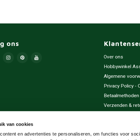
lg ons
Klantense
Over ons
Hobbywinkel As
Algemene voorw
Privacy Policy -
Betaalmethoden
Verzenden & ret
Contact/Opening
Sitemap
ik van cookies
Cadeaubonnen
ontent en advertenties te personaliseren, om functies voor soci