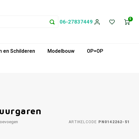
0
06-27837449
 en Schilderen
Modelbouw
OP=OP
duurgaren
toevoegen
ARTIKELCODE
PN0142262-51