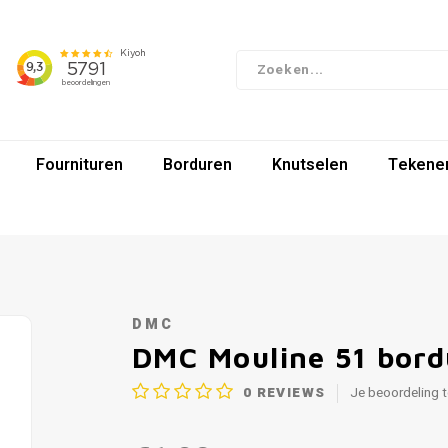
Fournituren
Borduren
Knutselen
Tekenen
DMC
DMC Mouline 51 bor
0
REVIEWS
Je beoordeling 