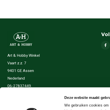
Vo
Art & Hobby Winkel
Vaart z.z. 7
9401 GE Assen
Nederland
06-27837449.
info(@)artenhobby.nl.
Deze website maakt gebru
We gebruiken cookies om c