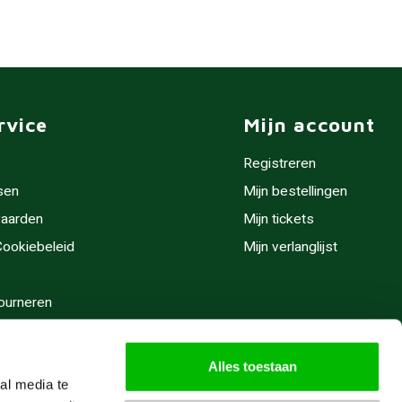
rvice
Mijn account
Registreren
sen
Mijn bestellingen
aarden
Mijn tickets
 Cookiebeleid
Mijn verlanglijst
ourneren
stijden
Alles toestaan
al media te