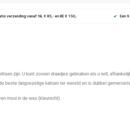
atis verzending vanaf: NL € 85,- en BE € 150,-
Een 9
litsen zijn. U kunt zoveel draadjes gebruiken als u wilt, afhanke
 de beste langvezelige katoen ter wereld en is dubbel gemerceri
ven mooi in de was (kleurecht).