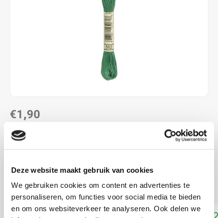
€1,90
DIRECT LEVERBAAR
ALS JE 11 PRODUCTEN VAN "DMC MOULINE ",
"DMC COLOUR VARIATIONS" OF "DMC LIGHT
Deze website maakt gebruik van cookies
EFFECTS " KOOPT, ONTVANG JE EEN KORTING VAN
100% OP HET LAAGSTGEPRIJSDE PRODUCT.
We gebruiken cookies om content en advertenties te
personaliseren, om functies voor social media te bieden
en om ons websiteverkeer te analyseren. Ook delen we
Toevoegen aan winkelwagen