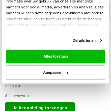
informatie over uw gebruik van onze site met onze
partners voor social media, adverteren en analyse. Deze
DELEN:
partners kunnen deze gegevens combineren met andere
informatie die u aan ze heeft verstrekt of die ze hebben
verzameld op basis van uw gebruik van hun services.
Productomschrijving
Details tonen
0
STERREN OP BASIS VAN
0
BEOORDELINGEN
0
Reviews
Alles toestaan
Aanpassen
Alle reviews
Je beoordeling toevoegen