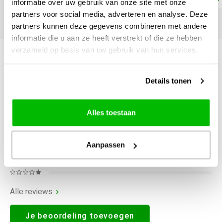
informatie over uw gebruik van onze site met onze
partners voor social media, adverteren en analyse. Deze
DELEN:
partners kunnen deze gegevens combineren met andere
informatie die u aan ze heeft verstrekt of die ze hebben
verzameld op basis van uw gebruik van hun services.
Productomschrijving
Details tonen
0
STERREN OP BASIS VAN
0
BEOORDELINGEN
0
Reviews
Alles toestaan
Aanpassen
Alle reviews
Je beoordeling toevoegen