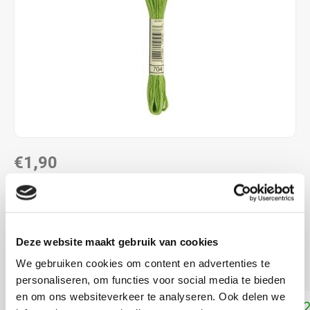
€1,90
DIRECT LEVERBAAR
ALS JE 11 PRODUCTEN VAN "DMC MOULINE ",
"DMC COLOUR VARIATIONS" OF "DMC LIGHT
Deze website maakt gebruik van cookies
EFFECTS " KOOPT, ONTVANG JE EEN KORTING VAN
100% OP HET LAAGSTGEPRIJSDE PRODUCT.
We gebruiken cookies om content en advertenties te
personaliseren, om functies voor social media te bieden
en om ons websiteverkeer te analyseren. Ook delen we
Toevoegen aan winkelwagen