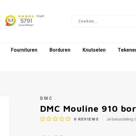
Fournituren
Borduren
Knutselen
Tekenen
DMC
DMC Mouline 910 bo
0
REVIEWS
Je beoordeling 