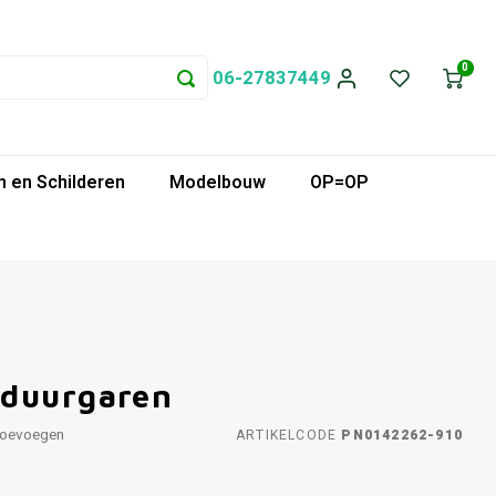
0
06-27837449
 en Schilderen
Modelbouw
OP=OP
rduurgaren
toevoegen
ARTIKELCODE
PN0142262-910