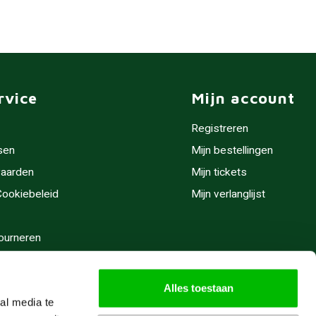
rvice
Mijn account
Registreren
sen
Mijn bestellingen
aarden
Mijn tickets
 Cookiebeleid
Mijn verlanglijst
ourneren
stijden
Alles toestaan
al media te