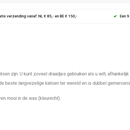
atis verzending vanaf: NL € 85,- en BE € 150,-
Een 9
tsen zijn. U kunt zoveel draadjes gebruiken als u wilt, afhankeli
 de beste langvezelige katoen ter wereld en is dubbel gemerceri
ven mooi in de was (kleurecht).