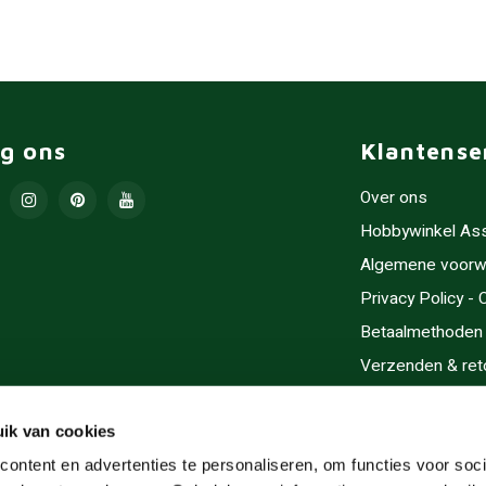
lg ons
Klantense
Over ons
Hobbywinkel As
Algemene voorw
Privacy Policy -
Betaalmethoden
Verzenden & ret
Contact/Opening
Sitemap
ik van cookies
Cadeaubonnen
ontent en advertenties te personaliseren, om functies voor soci