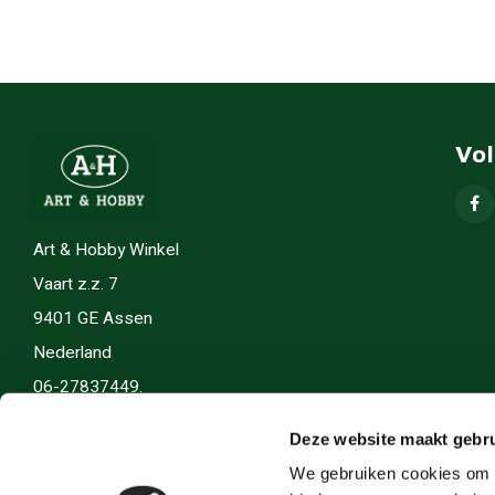
Vo
Art & Hobby Winkel
Vaart z.z. 7
9401 GE Assen
Nederland
06-27837449.
info(@)artenhobby.nl.
Deze website maakt gebru
We gebruiken cookies om c