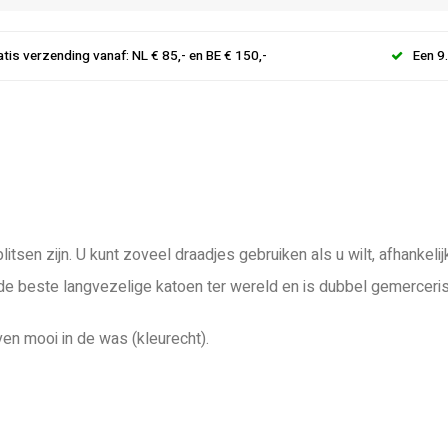
atis verzending vanaf: NL € 85,- en BE € 150,-
Een 9
litsen zijn. U kunt zoveel draadjes gebruiken als u wilt, afhanke
 de beste langvezelige katoen ter wereld en is dubbel gemerceri
ven mooi in de was (kleurecht).