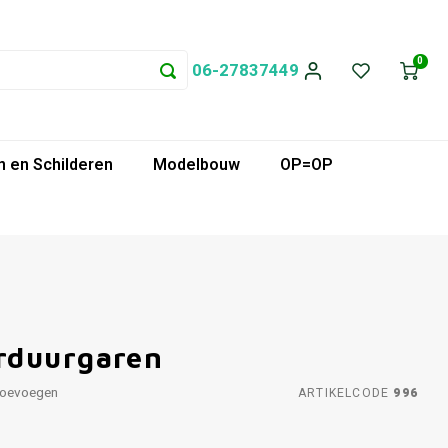
0
06-27837449
 en Schilderen
Modelbouw
OP=OP
rduurgaren
toevoegen
ARTIKELCODE
996