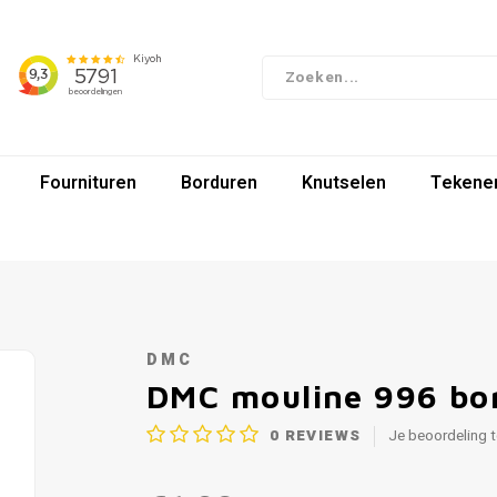
Fournituren
Borduren
Knutselen
Tekenen
DMC
DMC mouline 996 bo
0
REVIEWS
Je beoordeling 