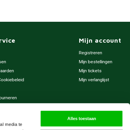
rvice
Mijn account
Registreren
sen
Mijn bestellingen
aarden
Mijn tickets
 Cookiebeleid
Mijn verlanglijst
ourneren
stijden
Alles toestaan
al media te