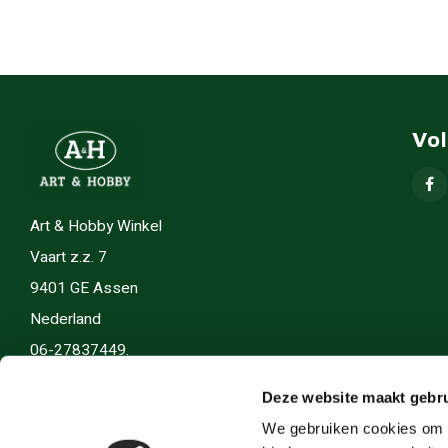
Vo
Art & Hobby Winkel
Vaart z.z. 7
9401 GE Assen
Nederland
06-27837449.
info(@)artenhobby.nl.
Deze website maakt gebru
We gebruiken cookies om c