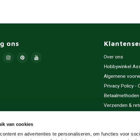
lg ons
Klantense
Over ons
Hobbywinkel As
Algemene voorw
Privacy Policy -
Betaalmethoden
Verzenden & ret
Contact/Opening
Sitemap
ik van cookies
Cadeaubonnen
ontent en advertenties te personaliseren, om functies voor soci