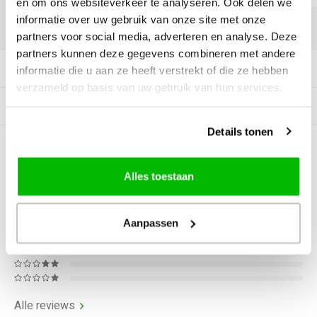
en om ons websiteverkeer te analyseren. Ook delen we
informatie over uw gebruik van onze site met onze
DELEN:
partners voor social media, adverteren en analyse. Deze
partners kunnen deze gegevens combineren met andere
Productomschrijving
informatie die u aan ze heeft verstrekt of die ze hebben
verzameld op basis van uw gebruik van hun services.
Gerelateerde producten
Details tonen
0
STERREN OP BASIS VAN
0
BEOORDELINGEN
Alles toestaan
0
Reviews
Aanpassen
Alle reviews