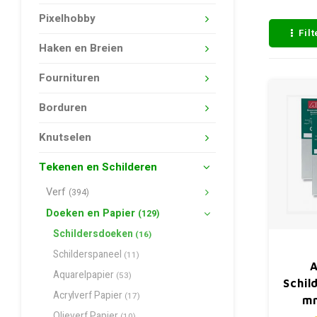
Pixelhobby
Fil
Haken en Breien
Fournituren
Borduren
Knutselen
Tekenen en Schilderen
Verf
(394)
Doeken en Papier
(129)
Schildersdoeken
(16)
Schilderspaneel
(11)
A
Aquarelpapier
(53)
Schil
Acrylverf Papier
(17)
m
Olieverf Papier
(10)