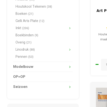
Houtskool Tekenen
(38)
Art P
Boeken
(21)
Gelli Arts Plate
(12)
Inkt
(206)
Houte
Boekbinden
(9)
maak
Overig
(21)
Linodruk
(88)
Pennen
(53)
Modelbouw
OP=OP
Seizoen