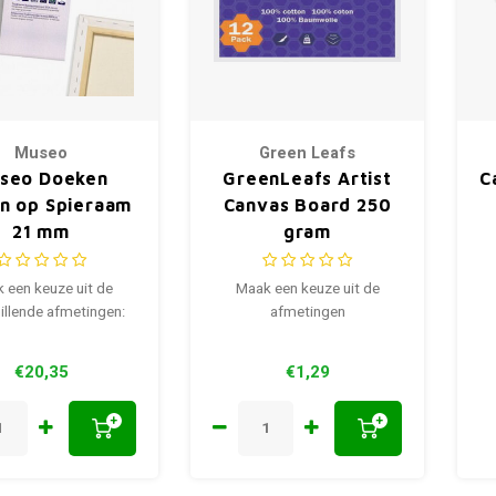
Museo
Green Leafs
seo Doeken
GreenLeafs Artist
C
en op Spieraam
Canvas Board 250
21 mm
gram
 een keuze uit de
Maak een keuze uit de
illende afmetingen:
afmetingen
€20,35
€1,29
+
+