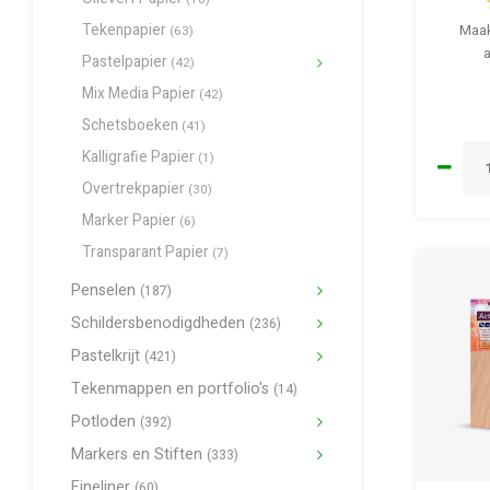
Tekenpapier
Maak
(63)
Pastelpapier
(42)
Mix Media Papier
(42)
Schetsboeken
(41)
Kalligrafie Papier
(1)
Overtrekpapier
(30)
Marker Papier
(6)
Transparant Papier
(7)
Penselen
(187)
Schildersbenodigdheden
(236)
Pastelkrijt
(421)
Tekenmappen en portfolio's
(14)
Potloden
(392)
Markers en Stiften
(333)
Fineliner
(60)