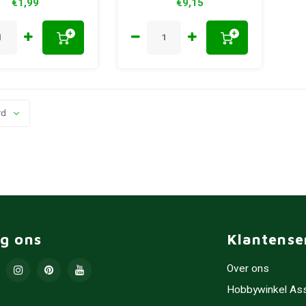
€1,99
€9,15
+
+
rd
lg ons
Klantense
Over ons
Hobbywinkel As