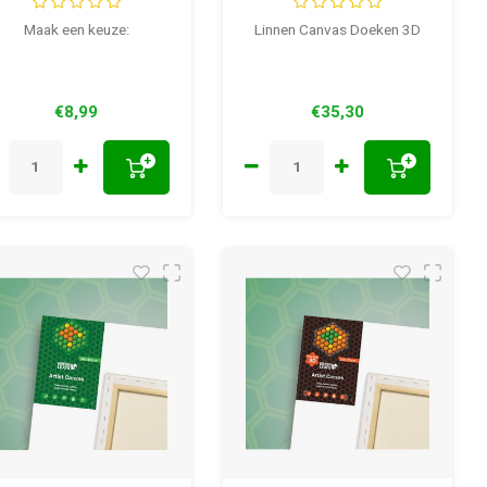
3D Katoen 335
41 mm 3D
gram 41 mm dik
Maak een keuze:
Linnen Canvas Doeken 3D
€8,99
€35,30
+
+