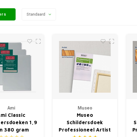
ters
Standaard
Ami
Museo
mi Classic
Museo
dersdoeken 1,9
Schildersdoek
S
m 380 gram
Professioneel Artist
P