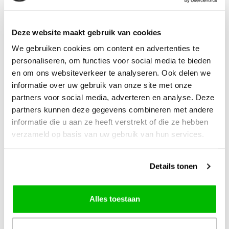
voor u:
Lana Grossa
Deze website maakt gebruik van cookies
Lang Yarns
We gebruiken cookies om content en advertenties te
Durable
Scheepjes
personaliseren, om functies voor social media te bieden
Lopi
en om ons websiteverkeer te analyseren. Ook delen we
enz.
informatie over uw gebruik van onze site met onze
partners voor social media, adverteren en analyse. Deze
partners kunnen deze gegevens combineren met andere
informatie die u aan ze heeft verstrekt of die ze hebben
Op het gebied van sokkenwol is ons assortiment enorm
verzameld op basis van uw gebruik van hun services.
groot. Naast de bekende geiten wollen sokken en Noorse
sokken wol, hebben wij ook de moderne verloop
Details tonen
sokkenwol
van Regia, Opal, Lana Grossa Meilenweit,
Jawoll, Soqs...
Alles toestaan
Wij zien u graag in onze winkel!