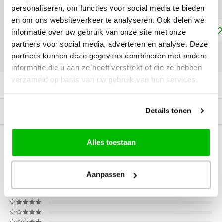
personaliseren, om functies voor social media te bieden
en om ons websiteverkeer te analyseren. Ook delen we
Toevoegen aan winkelwagen
informatie over uw gebruik van onze site met onze
partners voor social media, adverteren en analyse. Deze
partners kunnen deze gegevens combineren met andere
DELEN:
informatie die u aan ze heeft verstrekt of die ze hebben
verzameld op basis van uw gebruik van hun services.
Productomschrijving
Details tonen
Gerelateerde producten
Alles toestaan
0
STERREN OP BASIS VAN
0
BEOORDELINGEN
0
Reviews
Aanpassen