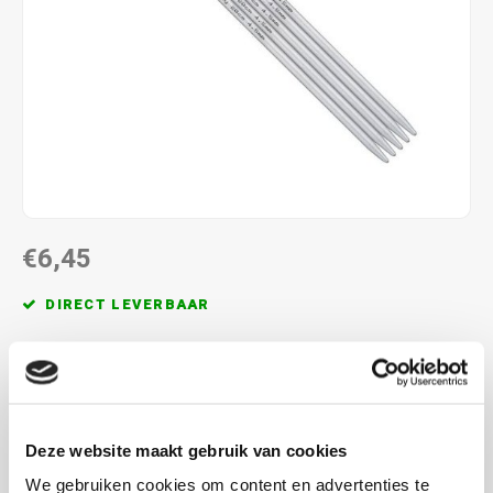
€6,45
DIRECT LEVERBAAR
5 lange sokkennaalden van 40 cm lengte, maak een keuze
uit de verschillende diktes
Lees meer
MAAK EEN KEUZE:
*
Deze website maakt gebruik van cookies
2.0 mm - €6,45
We gebruiken cookies om content en advertenties te