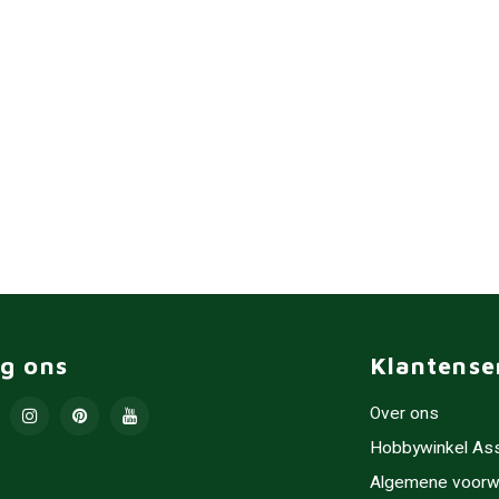
lg ons
Klantense
Over ons
Hobbywinkel As
Algemene voorw