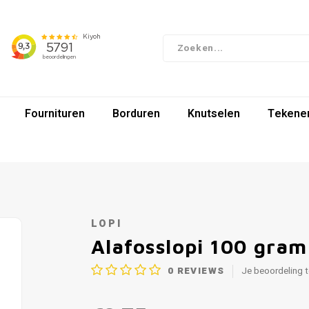
Fournituren
Borduren
Knutselen
Tekenen
LOPI
Alafosslopi 100 gra
0
REVIEWS
Je beoordeling 