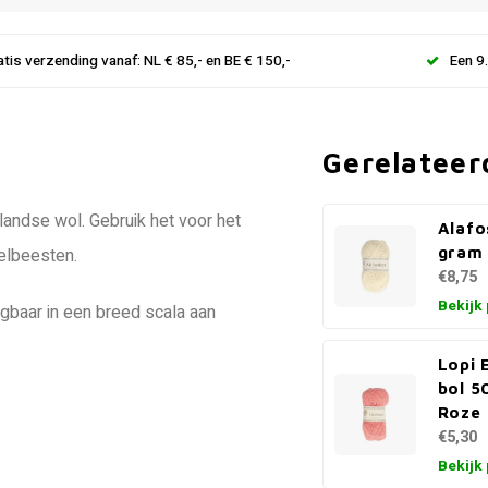
atis verzending vanaf: NL € 85,- en BE € 150,-
Een 9
Gerelateer
andse wol. Gebruik het voor het
Alafo
gram
felbeesten.
€8,75
Bekijk
jgbaar in een breed scala aan
Lopi 
bol 5
Roze
€5,30
Bekijk