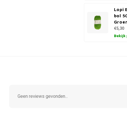
Lopi 
bol 5
Groe
€5,30
Bekijk
Geen reviews gevonden...