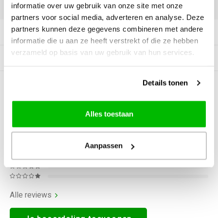
DELEN:
informatie over uw gebruik van onze site met onze
partners voor social media, adverteren en analyse. Deze
partners kunnen deze gegevens combineren met andere
Productomschrijving
informatie die u aan ze heeft verstrekt of die ze hebben
verzameld op basis van uw gebruik van hun services.
Gerelateerde producten
Details tonen
0
STERREN OP BASIS VAN
0
BEOORDELINGEN
0
Reviews
Alles toestaan
Aanpassen
Alle reviews