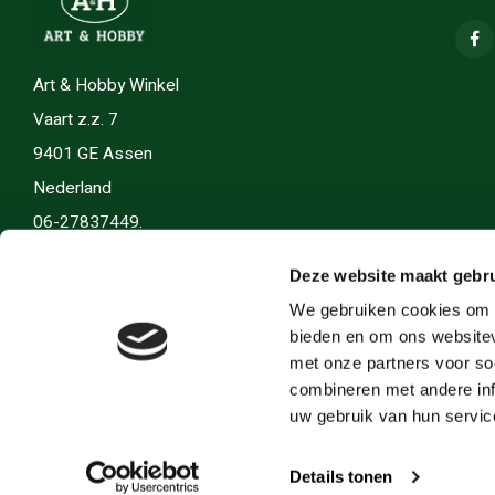
Art & Hobby Winkel
Vaart z.z. 7
9401 GE Assen
Nederland
06-27837449.
info(@)artenhobby.nl.
Deze website maakt gebru
We gebruiken cookies om c
bieden en om ons websitev
met onze partners voor so
combineren met andere inf
uw gebruik van hun servic
Details tonen