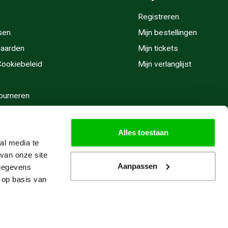
Registreren
sen
Mijn bestellingen
aarden
Mijn tickets
 Cookiebeleid
Mijn verlanglijst
ourneren
stijden
Alles toestaan
al media te
van onze site
Aanpassen
 gegevens
 op basis van