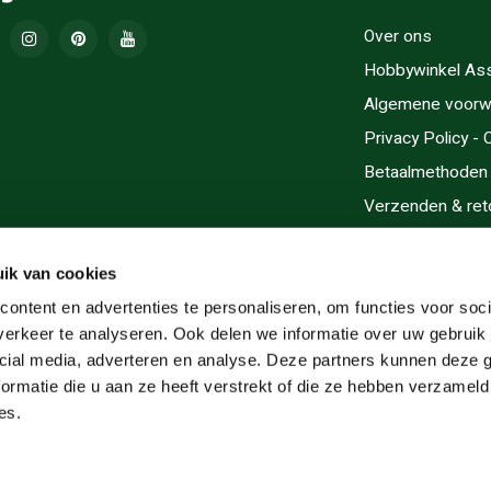
Over ons
Hobbywinkel As
Algemene voorw
Privacy Policy -
Betaalmethoden
Verzenden & ret
Contact/Opening
Sitemap
ik van cookies
Cadeaubonnen
ontent en advertenties te personaliseren, om functies voor soci
erkeer te analyseren. Ook delen we informatie over uw gebruik 
Inlijsten
cial media, adverteren en analyse. Deze partners kunnen deze
Servicegebieden
ormatie die u aan ze heeft verstrekt of die ze hebben verzameld
RSS-feed
es.