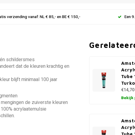
atis verzending vanaf: NL € 85,- en BE € 150,-
Een 9
Gerelateer
 én schildersmes
Amst
ndeert dat de kleuren krachtig en
Acryl
Tube 
leur blijft minimaal 100 jaar
Turko
€14,70
igmenten
Bekijk
 mengingen de zuiverste kleuren
n 100% acrylaatemulsie
hillen.
Amst
Acryl
Tube 