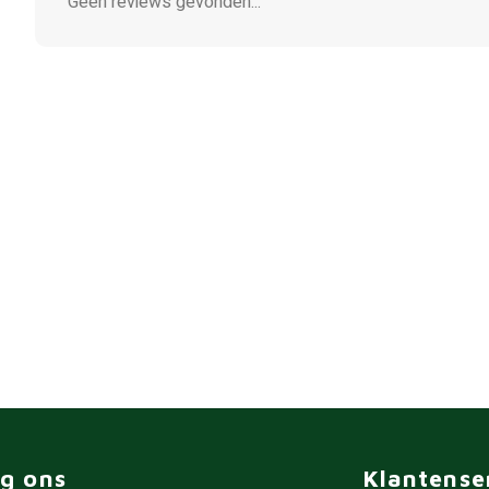
Geen reviews gevonden...
lg ons
Klantense