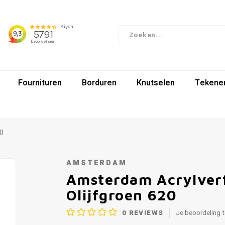
Fournituren
Borduren
Knutselen
Tekenen
20
AMSTERDAM
Amsterdam Acrylverf
Olijfgroen 620
0
REVIEWS
Je beoordeling 