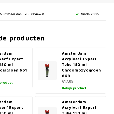
.5 uit meer dan 5700 reviews!
Sinds 2006
de producten
erdam
Amsterdam
verf Expert
Acrylverf Expert
150 ml
Tube 150 ml
oisgroen 661
Chroomoxydgroen
668
€17,05
 product
Bekijk product
erdam
Amsterdam
verf Expert
Acrylverf Expert
150 ml
Tube 150 ml