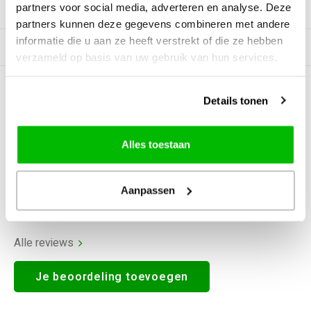
partners voor social media, adverteren en analyse. Deze
Productomschrijving
partners kunnen deze gegevens combineren met andere
informatie die u aan ze heeft verstrekt of die ze hebben
Gerelateerde producten
verzameld op basis van uw gebruik van hun services.
0
STERREN OP BASIS VAN
0
Details tonen
BEOORDELINGEN
0
Reviews
Alles toestaan
Aanpassen
Alle reviews
Je beoordeling toevoegen