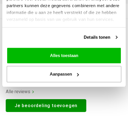
partners kunnen deze gegevens combineren met andere
Productomschrijving
informatie die u aan ze heeft verstrekt of die ze hebben
verzameld op basis van uw gebruik van hun services.
0
STERREN OP BASIS VAN
0
BEOORDELINGEN
Details tonen
0
Reviews
Alles toestaan
Aanpassen
Alle reviews
Je beoordeling toevoegen