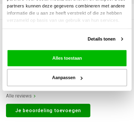
partners kunnen deze gegevens combineren met andere
Productomschrijving
informatie die u aan ze heeft verstrekt of die ze hebben
verzameld op basis van uw gebruik van hun services.
0
STERREN OP BASIS VAN
0
BEOORDELINGEN
Details tonen
0
Reviews
Alles toestaan
Aanpassen
Alle reviews
Je beoordeling toevoegen