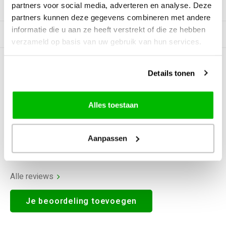
partners voor social media, adverteren en analyse. Deze
Productomschrijving
partners kunnen deze gegevens combineren met andere
informatie die u aan ze heeft verstrekt of die ze hebben
Gerelateerde producten
verzameld op basis van uw gebruik van hun services.
0
STERREN OP BASIS VAN
0
Details tonen
BEOORDELINGEN
0
Reviews
Alles toestaan
Aanpassen
Alle reviews
Je beoordeling toevoegen