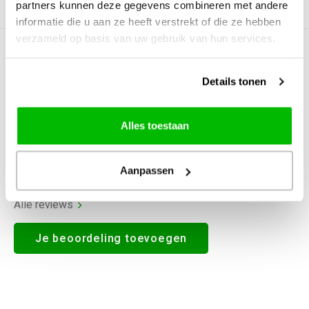
partners kunnen deze gegevens combineren met andere
Productomschrijving
informatie die u aan ze heeft verstrekt of die ze hebben
verzameld op basis van uw gebruik van hun services.
0
STERREN OP BASIS VAN
0
BEOORDELINGEN
Details tonen
0
Reviews
Alles toestaan
Aanpassen
Alle reviews
Je beoordeling toevoegen