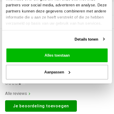
partners voor social media, adverteren en analyse. Deze
Productomschrijving
partners kunnen deze gegevens combineren met andere
informatie die u aan ze heeft verstrekt of die ze hebben
Gerelateerde producten
verzameld op basis van uw gebruik van hun services.
0
STERREN OP BASIS VAN
0
Details tonen
BEOORDELINGEN
0
Reviews
Alles toestaan
Aanpassen
Alle reviews
Je beoordeling toevoegen