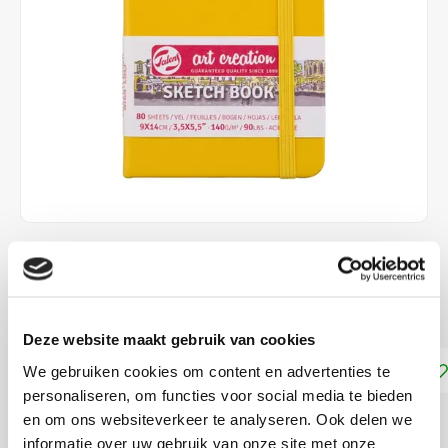
€3,60
Stukprijs: €0,00 /
DIRECT LEVERBAAR
Deze website maakt gebruik van cookies
Toevoegen aan winkelwagen
We gebruiken cookies om content en advertenties te
personaliseren, om functies voor social media te bieden
en om ons websiteverkeer te analyseren. Ook delen we
DELEN:
informatie over uw gebruik van onze site met onze