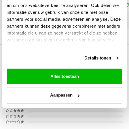
Toevoegen aan winkelwagen
en om ons websiteverkeer te analyseren. Ook delen we
informatie over uw gebruik van onze site met onze
partners voor social media, adverteren en analyse. Deze
DELEN:
partners kunnen deze gegevens combineren met andere
informatie die u aan ze heeft verstrekt of die ze hebben
Productomschrijving
verzameld op basis van uw gebruik van hun services.
Gerelateerde producten
Details tonen
0
STERREN OP BASIS VAN
0
Alles toestaan
BEOORDELINGEN
0
Reviews
Aanpassen