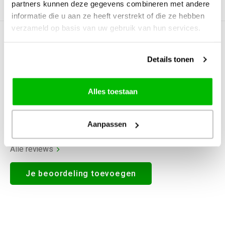
partners kunnen deze gegevens combineren met andere
Productomschrijving
informatie die u aan ze heeft verstrekt of die ze hebben
verzameld op basis van uw gebruik van hun services.
0
STERREN OP BASIS VAN
0
BEOORDELINGEN
Details tonen
0
Reviews
Alles toestaan
Aanpassen
Alle reviews
Je beoordeling toevoegen