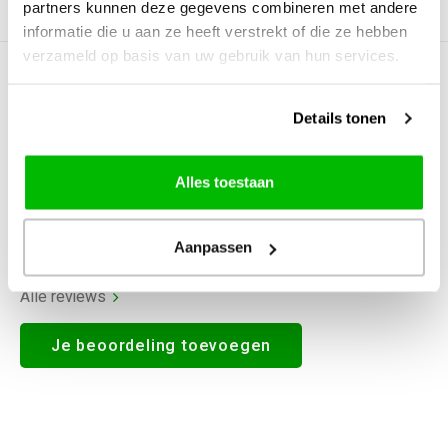
partners kunnen deze gegevens combineren met andere
Productomschrijving
informatie die u aan ze heeft verstrekt of die ze hebben
verzameld op basis van uw gebruik van hun services.
0
STERREN OP BASIS VAN
0
BEOORDELINGEN
Details tonen
0
Reviews
Alles toestaan
Aanpassen
Alle reviews
Je beoordeling toevoegen