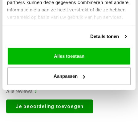
partners kunnen deze gegevens combineren met andere
Productomschrijving
informatie die u aan ze heeft verstrekt of die ze hebben
verzameld op basis van uw gebruik van hun services.
0
STERREN OP BASIS VAN
0
BEOORDELINGEN
Details tonen
0
Reviews
Alles toestaan
Aanpassen
Alle reviews
Je beoordeling toevoegen