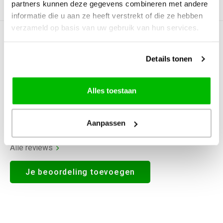
partners kunnen deze gegevens combineren met andere
Productomschrijving
informatie die u aan ze heeft verstrekt of die ze hebben
verzameld op basis van uw gebruik van hun services.
0
STERREN OP BASIS VAN
0
BEOORDELINGEN
Details tonen
0
Reviews
Alles toestaan
Aanpassen
Alle reviews
Je beoordeling toevoegen