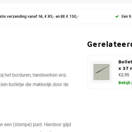
atis verzending vanaf: NL € 85,- en BE € 150,-
Een 9
Gerelateer
Bolle
x 37
 bij het borduren, handwerken enz.
€2,95
Bekijk
lein bolletje die makkelijk door de
n een (stompe) punt. Hierdoor glijd