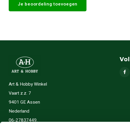
Je beoordeling toevoegen
Vo
Art & Hobby Winkel
Vaart z.z. 7
9401 GE Assen
Nederland
06-27837449.
info(@)artenhobby.nl.