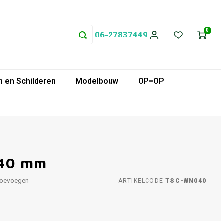
0
06-27837449
 en Schilderen
Modelbouw
OP=OP
x 40 mm
toevoegen
ARTIKELCODE
TSC-WN040