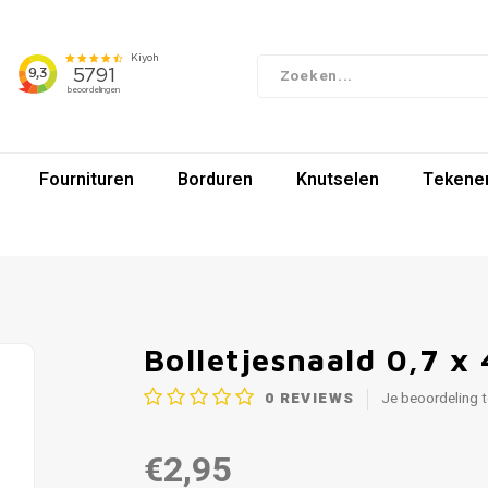
Fournituren
Borduren
Knutselen
Tekenen
Bolletjesnaald 0,7 
0
REVIEWS
Je beoordeling 
€2,95