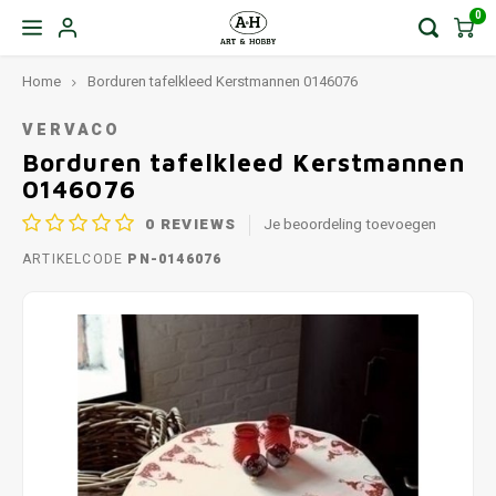
0
Home
Borduren tafelkleed Kerstmannen 0146076
VERVACO
Borduren tafelkleed Kerstmannen
0146076
0
REVIEWS
Je beoordeling toevoegen
ARTIKELCODE
PN-0146076