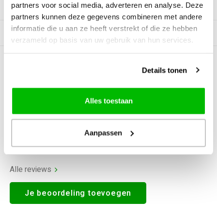
partners voor social media, adverteren en analyse. Deze
Productomschrijving
partners kunnen deze gegevens combineren met andere
informatie die u aan ze heeft verstrekt of die ze hebben
Tags
verzameld op basis van uw gebruik van hun services.
0
STERREN OP BASIS VAN
0
Details tonen
BEOORDELINGEN
0
Reviews
Alles toestaan
Aanpassen
Alle reviews
Je beoordeling toevoegen