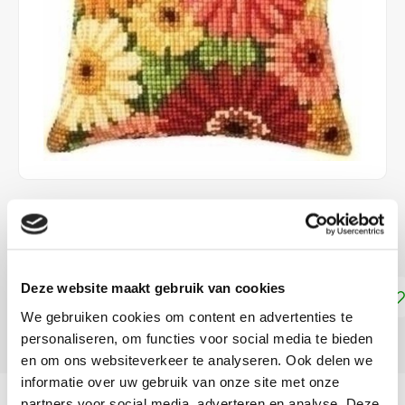
€33,50
LEVERTIJD: CA. 1 WEEK
Deze website maakt gebruik van cookies
Toevoegen aan winkelwagen
We gebruiken cookies om content en advertenties te
personaliseren, om functies voor social media te bieden
DELEN:
en om ons websiteverkeer te analyseren. Ook delen we
informatie over uw gebruik van onze site met onze
Productomschrijving
partners voor social media, adverteren en analyse. Deze