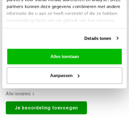
partners kunnen deze gegevens combineren met andere
Gerelateerde producten
informatie die u aan ze heeft verstrekt of die ze hebben
verzameld op basis van uw gebruik van hun services.
5
STERREN OP BASIS VAN
1
BEOORDELINGEN
Details tonen
1
Beoordelen
Alles toestaan
Aanpassen
Alle reviews
Je beoordeling toevoegen