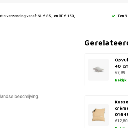
atis verzending vanaf: NL € 85,- en BE € 150,-
Een 9
Gerelateer
Opvul
40 c
€7,99
Bekijk
landse beschrijving.
Kusse
crèm
0164
€12,50