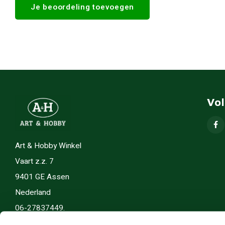
Je beoordeling toevoegen
Vo
Art & Hobby Winkel
Vaart z.z. 7
9401 GE Assen
Nederland
06-27837449.
info(@)artenhobby.nl.