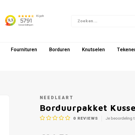
Fournituren
Borduren
Knutselen
Tekenen
NEEDLEART
Borduurpakket Kussen
0
REVIEWS
Je beoordeling 