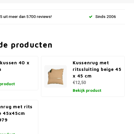
.5 uit meer dan 5700 reviews!
Sinds 2006
de producten
kussen 40 x
Kussenrug met
m
ritssluiting beige 45
x 45 cm
€12,50
 product
Bekijk product
nrug met rits
e 45x45cm
979