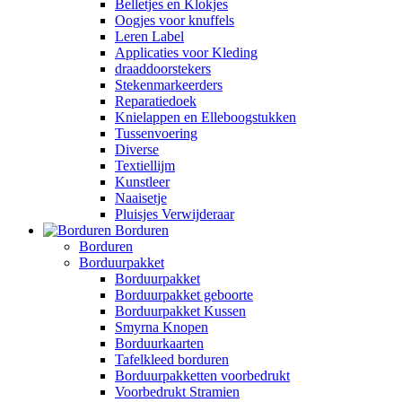
Belletjes en Klokjes
Oogjes voor knuffels
Leren Label
Applicaties voor Kleding
draaddoorstekers
Stekenmarkeerders
Reparatiedoek
Knielappen en Elleboogstukken
Tussenvoering
Diverse
Textiellijm
Kunstleer
Naaisetje
Pluisjes Verwijderaar
Borduren
Borduren
Borduurpakket
Borduurpakket
Borduurpakket geboorte
Borduurpakket Kussen
Smyrna Knopen
Borduurkaarten
Tafelkleed borduren
Borduurpakketten voorbedrukt
Voorbedrukt Stramien