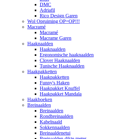
DMC
Adriafil
Rico Design Garen
Wol Opruiming OP=OP!!!
Macramé
Macramé
Macrame Garen
Haaknaalden
Haaknaalden
Ergonomische haaknaalden
Clover Haaknaalden
Tunische Haaknaalden
Haakpakketten
Haakpakketten
Funny's Haken
Haakpakket Knuffel
Haakpakket Mandala
Haakboeken
Breinaalden
Breinaalden
Rondbreinaalden
Kabelnaald
Sokkennaalden
Breinaaldenetui
Breinaalden dikte meter