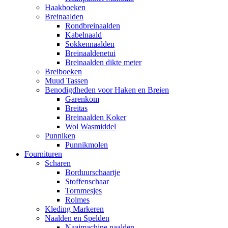
Haakboeken
Breinaalden
Rondbreinaalden
Kabelnaald
Sokkennaalden
Breinaaldenetui
Breinaalden dikte meter
Breiboeken
Muud Tassen
Benodigdheden voor Haken en Breien
Garenkom
Breitas
Breinaalden Koker
Wol Wasmiddel
Punniken
Punnikmolen
Fournituren
Scharen
Borduurschaartje
Stoffenschaar
Tornmesjes
Rolmes
Kleding Markeren
Naalden en Spelden
Naaimachine naalden