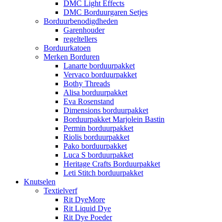
DMC Light Effects
DMC Borduurgaren Setjes
Borduurbenodigdheden
Garenhouder
regeltellers
Borduurkatoen
Merken Borduren
Lanarte borduurpakket
Vervaco borduurpakket
Bothy Threads
Alisa borduurpakket
Eva Rosenstand
Dimensions borduurpakket
Borduurpakket Marjolein Bastin
Permin borduurpakket
Riolis borduurpakket
Pako borduurpakket
Luca S borduurpakket
Heritage Crafts Borduurpakket
Leti Stitch borduurpakket
Knutselen
Textielverf
Rit DyeMore
Rit Liquid Dye
Rit Dye Poeder