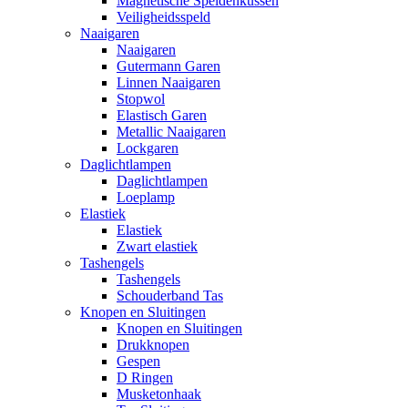
Magnetische Speldenkussen
Veiligheidsspeld
Naaigaren
Naaigaren
Gutermann Garen
Linnen Naaigaren
Stopwol
Elastisch Garen
Metallic Naaigaren
Lockgaren
Daglichtlampen
Daglichtlampen
Loeplamp
Elastiek
Elastiek
Zwart elastiek
Tashengels
Tashengels
Schouderband Tas
Knopen en Sluitingen
Knopen en Sluitingen
Drukknopen
Gespen
D Ringen
Musketonhaak