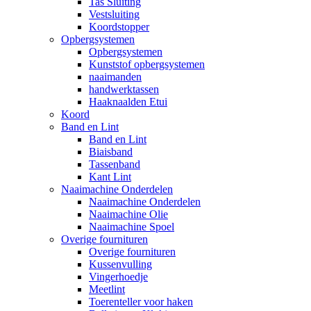
Tas Sluiting
Vestsluiting
Koordstopper
Opbergsystemen
Opbergsystemen
Kunststof opbergsystemen
naaimanden
handwerktassen
Haaknaalden Etui
Koord
Band en Lint
Band en Lint
Biaisband
Tassenband
Kant Lint
Naaimachine Onderdelen
Naaimachine Onderdelen
Naaimachine Olie
Naaimachine Spoel
Overige fournituren
Overige fournituren
Kussenvulling
Vingerhoedje
Meetlint
Toerenteller voor haken