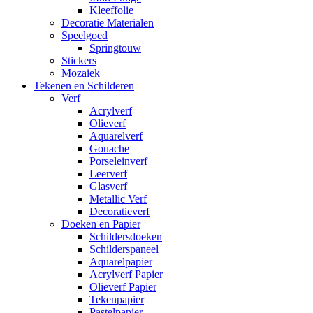
Kleeffolie
Decoratie Materialen
Speelgoed
Springtouw
Stickers
Mozaiek
Tekenen en Schilderen
Verf
Acrylverf
Olieverf
Aquarelverf
Gouache
Porseleinverf
Leerverf
Glasverf
Metallic Verf
Decoratieverf
Doeken en Papier
Schildersdoeken
Schilderspaneel
Aquarelpapier
Acrylverf Papier
Olieverf Papier
Tekenpapier
Pastelpapier