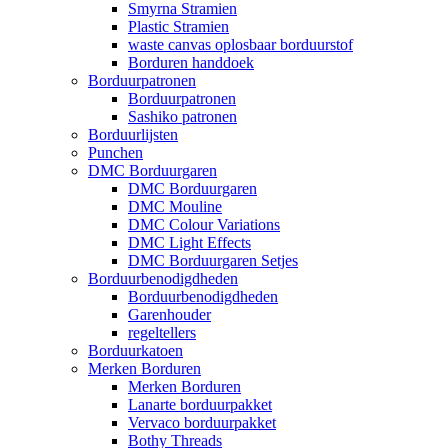
Smyrna Stramien
Plastic Stramien
waste canvas oplosbaar borduurstof
Borduren handdoek
Borduurpatronen
Borduurpatronen
Sashiko patronen
Borduurlijsten
Punchen
DMC Borduurgaren
DMC Borduurgaren
DMC Mouline
DMC Colour Variations
DMC Light Effects
DMC Borduurgaren Setjes
Borduurbenodigdheden
Borduurbenodigdheden
Garenhouder
regeltellers
Borduurkatoen
Merken Borduren
Merken Borduren
Lanarte borduurpakket
Vervaco borduurpakket
Bothy Threads