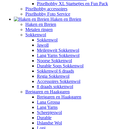
Pixelhobby XL Startsetjes en Fun Pack
Pixelhobby accessoires
Pixelhobby Foto Service
Haken en Breien
Haken en Breien
Metalen ringen
Sokkenwol
Sokkenwol
Jawoll
Meilenweit Sokkenwol
Lang Yarns Sokkenwol
Noorse Sokkenwol
Durable Soqs Sokkenwol
Sokkenwol 6 draads
Regia Sokkenwol
Accessoires Sokkenwol
8 draads sokkenwol
Breigaren en Haakgaren
Breigaren en Haakgaren
Lana Grossa
Lang Yarns
Scheepjeswol
Durable
IJslandse Wol
Lopi