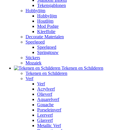
Sjabloon Bloem
Tekensjablonen
Hobbylijm
Hobbylijm
Houtlijm
Mod Podge
Kleeffolie
Decoratie Materialen
Speelgoed
Speelgoed
Springtouw
Stickers
Mozaiek
Tekenen en Schilderen
Tekenen en Schilderen
Verf
Verf
Acrylverf
Olieverf
Aquarelverf
Gouache
Porseleinverf
Leerverf
Glasverf
Metallic Verf