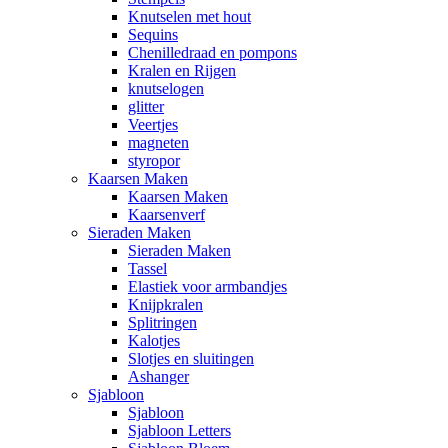
Knutselen met hout
Sequins
Chenilledraad en pompons
Kralen en Rijgen
knutselogen
glitter
Veertjes
magneten
styropor
Kaarsen Maken
Kaarsen Maken
Kaarsenverf
Sieraden Maken
Sieraden Maken
Tassel
Elastiek voor armbandjes
Knijpkralen
Splitringen
Kalotjes
Slotjes en sluitingen
Ashanger
Sjabloon
Sjabloon
Sjabloon Letters