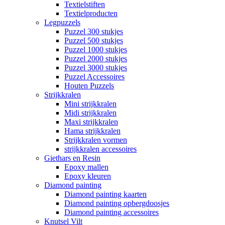
Textielstiften
Textielproducten
Legpuzzels
Puzzel 300 stukjes
Puzzel 500 stukjes
Puzzel 1000 stukjes
Puzzel 2000 stukjes
Puzzel 3000 stukjes
Puzzel Accessoires
Houten Puzzels
Strijkkralen
Mini strijkkralen
Midi strijkkralen
Maxi strijkkralen
Hama strijkkralen
Strijkkralen vormen
strijkkralen accessoires
Giethars en Resin
Epoxy mallen
Epoxy kleuren
Diamond painting
Diamond painting kaarten
Diamond painting opbergdoosjes
Diamond painting accessoires
Knutsel Vilt