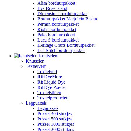
Alisa borduurpakket
Eva Rosenstand
Dimensions borduurpakket
Borduurpakket Marjolein Bastin
Permin borduurpakket
Riolis borduurpakket
Pako borduurpakket
Luca S borduurpakket
Heritage Crafts Borduurpakket
Leti Stitch borduurpakket
Knutselen
Knutselen
Textielverf
Textielverf
Rit DyeMore
Rit Liquid Dye
Rit Dye Poeder
Textielstiften
Textielproducten
Legpuzzels
Legpuzzels
Puzzel 300 stukjes
Puzzel 500 stukjes
Puzzel 1000 stukjes
Puzzel 2000 stukjes