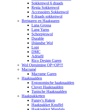
Sokkenwol 6 draads
Regia Sokkenwol
Accessoires Sokkenwol
8 draads sokkenwol
Breigaren en Haakgaren
Lana Grossa
Lang Yarns
Scheepjeswol
Durable
IJslandse Wol
Lopi
DMC
Adriafil
Rico Design Garen
Wol Opruiming OP=OP!!!
Macramé
Macrame Garen
Haaknaalden
Ergonomische haaknaalden
Clover Haaknaalden
Tunische Haaknaalden
Haakpakketten
Funny's Haken
Haakpakket Knuffel
Haakpakket Mandala