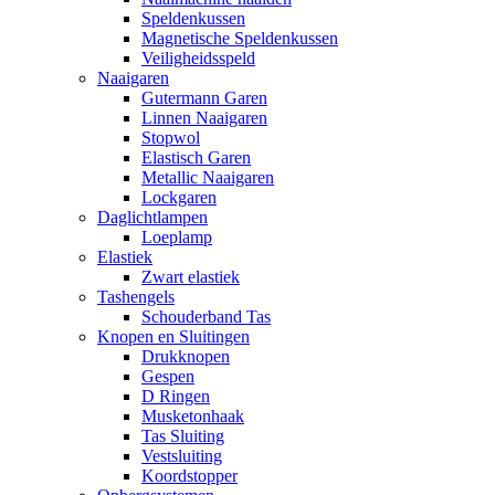
Speldenkussen
Magnetische Speldenkussen
Veiligheidsspeld
Naaigaren
Gutermann Garen
Linnen Naaigaren
Stopwol
Elastisch Garen
Metallic Naaigaren
Lockgaren
Daglichtlampen
Loeplamp
Elastiek
Zwart elastiek
Tashengels
Schouderband Tas
Knopen en Sluitingen
Drukknopen
Gespen
D Ringen
Musketonhaak
Tas Sluiting
Vestsluiting
Koordstopper