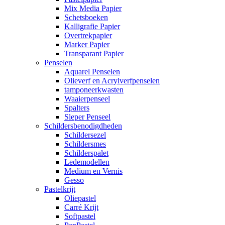
Mix Media Papier
Schetsboeken
Kalligrafie Papier
Overtrekpapier
Marker Papier
Transparant Papier
Penselen
Aquarel Penselen
Olieverf en Acrylverfpenselen
tamponeerkwasten
Waaierpenseel
Spalters
Sleper Penseel
Schildersbenodigdheden
Schildersezel
Schildersmes
Schilderspalet
Ledemodellen
Medium en Vernis
Gesso
Pastelkrijt
Oliepastel
Carré Krijt
Softpastel