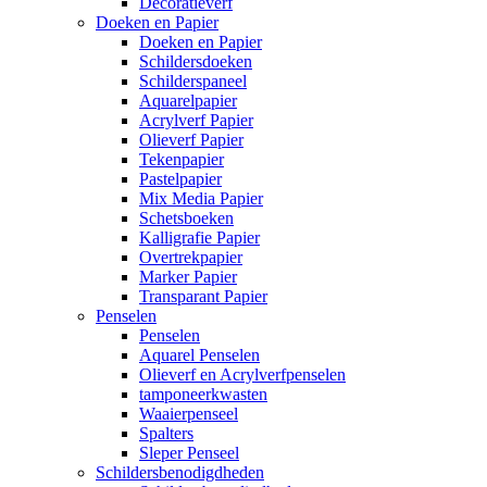
Decoratieverf
Doeken en Papier
Doeken en Papier
Schildersdoeken
Schilderspaneel
Aquarelpapier
Acrylverf Papier
Olieverf Papier
Tekenpapier
Pastelpapier
Mix Media Papier
Schetsboeken
Kalligrafie Papier
Overtrekpapier
Marker Papier
Transparant Papier
Penselen
Penselen
Aquarel Penselen
Olieverf en Acrylverfpenselen
tamponeerkwasten
Waaierpenseel
Spalters
Sleper Penseel
Schildersbenodigdheden