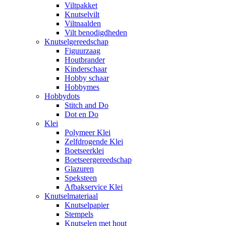
Viltpakket
Knutselvilt
Viltnaalden
Vilt benodigdheden
Knutselgereedschap
Figuurzaag
Houtbrander
Kinderschaar
Hobby schaar
Hobbymes
Hobbydots
Stitch and Do
Dot en Do
Klei
Polymeer Klei
Zelfdrogende Klei
Boetseerklei
Boetseergereedschap
Glazuren
Speksteen
Afbakservice Klei
Knutselmateriaal
Knutselpapier
Stempels
Knutselen met hout