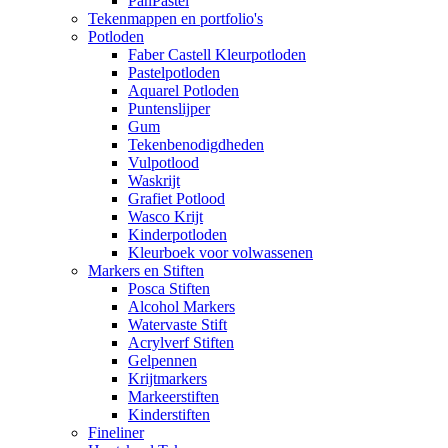
PanPastel
Tekenmappen en portfolio's
Potloden
Faber Castell Kleurpotloden
Pastelpotloden
Aquarel Potloden
Puntenslijper
Gum
Tekenbenodigdheden
Vulpotlood
Waskrijt
Grafiet Potlood
Wasco Krijt
Kinderpotloden
Kleurboek voor volwassenen
Markers en Stiften
Posca Stiften
Alcohol Markers
Watervaste Stift
Acrylverf Stiften
Gelpennen
Krijtmarkers
Markeerstiften
Kinderstiften
Fineliner