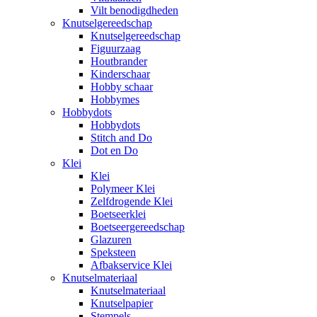
Vilt benodigdheden
Knutselgereedschap
Knutselgereedschap
Figuurzaag
Houtbrander
Kinderschaar
Hobby schaar
Hobbymes
Hobbydots
Hobbydots
Stitch and Do
Dot en Do
Klei
Klei
Polymeer Klei
Zelfdrogende Klei
Boetseerklei
Boetseergereedschap
Glazuren
Speksteen
Afbakservice Klei
Knutselmateriaal
Knutselmateriaal
Knutselpapier
Stempels