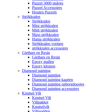
Puzzel 3000 stukjes
Puzzel Accessoires
Houten Puzzels
Strijkkralen
Strijkkralen
Mini strijkkralen
Midi strijkkralen
Maxi strijkkralen
Hama strijkkralen
Strijkkralen vormen
strijkkralen accessoires
Giethars en Resin
Giethars en Resin
Epoxy mallen
Epoxy kleuren
Diamond painting
Diamond painting
Diamond painting kaarten
Diamond painting opbergdoosjes
Diamond painting accessoires
Knutsel Vilt
Knutsel Vilt
Viltpakket
Knutselvilt
Viltnaalden