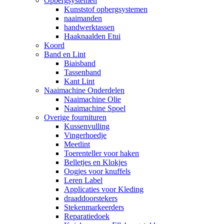
Opbergsystemen
Kunststof opbergsystemen
naaimanden
handwerktassen
Haaknaalden Etui
Koord
Band en Lint
Biaisband
Tassenband
Kant Lint
Naaimachine Onderdelen
Naaimachine Olie
Naaimachine Spoel
Overige fournituren
Kussenvulling
Vingerhoedje
Meetlint
Toerenteller voor haken
Belletjes en Klokjes
Oogjes voor knuffels
Leren Label
Applicaties voor Kleding
draaddoorstekers
Stekenmarkeerders
Reparatiedoek