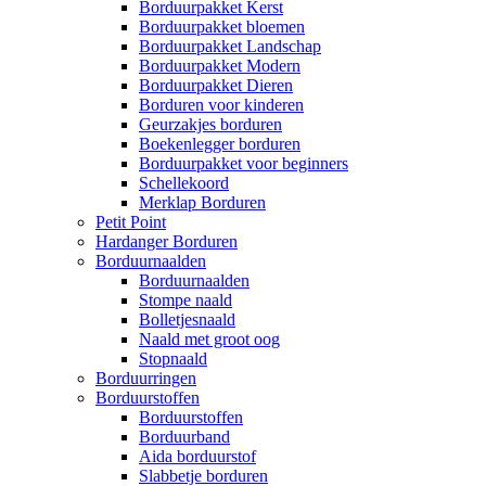
Borduurpakket Kerst
Borduurpakket bloemen
Borduurpakket Landschap
Borduurpakket Modern
Borduurpakket Dieren
Borduren voor kinderen
Geurzakjes borduren
Boekenlegger borduren
Borduurpakket voor beginners
Schellekoord
Merklap Borduren
Petit Point
Hardanger Borduren
Borduurnaalden
Borduurnaalden
Stompe naald
Bolletjesnaald
Naald met groot oog
Stopnaald
Borduurringen
Borduurstoffen
Borduurstoffen
Borduurband
Aida borduurstof
Slabbetje borduren