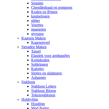
Sequins
Chenilledraad en pompons
Kralen en Rijgen
knutselogen
glitter
Veertjes
magneten
styropor
Kaarsen Maken
Kaarsenverf
Sieraden Maken
Tassel
Elastiek voor armbandjes
Knijpkralen
Splitringen
Kalotjes
Slotjes en sluitingen
Ashanger
Sjabloon
Sjabloon Letters
Sjabloon Bloem
Tekensjablonen
Hobbylijm
Houtlijm
Mod Podge