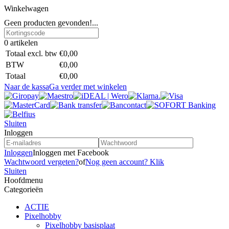
Winkelwagen
Geen producten gevonden!...
0
artikelen
Totaal excl. btw
€0,00
BTW
€0,00
Totaal
€0,00
Naar de kassa
Ga verder met winkelen
Sluiten
Inloggen
Inloggen
Inloggen met Facebook
Wachtwoord vergeten?
of
Nog geen account? Klik
Sluiten
Hoofdmenu
Categorieën
ACTIE
Pixelhobby
Pixelhobby basisplaat