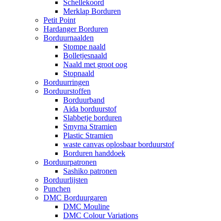
Schellekoord
Merklap Borduren
Petit Point
Hardanger Borduren
Borduurnaalden
Stompe naald
Bolletjesnaald
Naald met groot oog
Stopnaald
Borduurringen
Borduurstoffen
Borduurband
Aida borduurstof
Slabbetje borduren
Smyrna Stramien
Plastic Stramien
waste canvas oplosbaar borduurstof
Borduren handdoek
Borduurpatronen
Sashiko patronen
Borduurlijsten
Punchen
DMC Borduurgaren
DMC Mouline
DMC Colour Variations