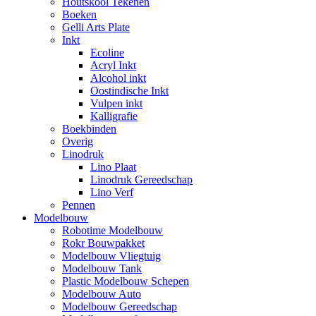
Houtskool Tekenen
Boeken
Gelli Arts Plate
Inkt
Ecoline
Acryl Inkt
Alcohol inkt
Oostindische Inkt
Vulpen inkt
Kalligrafie
Boekbinden
Overig
Linodruk
Lino Plaat
Linodruk Gereedschap
Lino Verf
Pennen
Modelbouw
Robotime Modelbouw
Rokr Bouwpakket
Modelbouw Vliegtuig
Modelbouw Tank
Plastic Modelbouw Schepen
Modelbouw Auto
Modelbouw Gereedschap