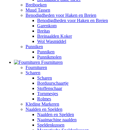
Breiboeken
Muud Tassen
Benodigdheden voor Haken en Breien
Benodigdheden voor Haken en Breien
Garenkom
Breitas
Breinaalden Koker
Wol Wasmiddel
Punniken
Punniken
Punnikmolen
Fournituren
Fournituren
Scharen
Scharen
Borduurschaartje
Stoffenschaar
Tornmesjes
Rolmes
Kleding Markeren
Naalden en Spelden
Naalden en Spelden
Naaimachine naalden
Speldenkussen