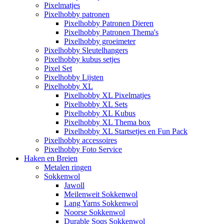
Pixelmatjes
Pixelhobby patronen
Pixelhobby Patronen Dieren
Pixelhobby Patronen Thema's
Pixelhobby groeimeter
Pixelhobby Sleutelhangers
Pixelhobby kubus setjes
Pixel Set
Pixelhobby Lijsten
Pixelhobby XL
Pixelhobby XL Pixelmatjes
Pixelhobby XL Sets
Pixelhobby XL Kubus
Pixelhobby XL Thema box
Pixelhobby XL Startsetjes en Fun Pack
Pixelhobby accessoires
Pixelhobby Foto Service
Haken en Breien
Metalen ringen
Sokkenwol
Jawoll
Meilenweit Sokkenwol
Lang Yarns Sokkenwol
Noorse Sokkenwol
Durable Soqs Sokkenwol