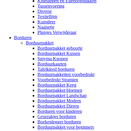
Knielappen en Elleboogstukken
Tussenvoering
Diverse
Textiellijm
Kunstleer
Naaisetje
Pluisjes Verwijderaar
Borduren
Borduurpakket
Borduurpakket geboorte
Borduurpakket Kussen
Smyrna Knopen
Borduurkaarten
Tafelkleed borduren
Borduurpakketten voorbedrukt
Voorbedrukt Stramien
Borduurpakket Kerst
Borduurpakket bloemen
Borduurpakket Landschap
Borduurpakket Modern
Borduurpakket Dieren
Borduren voor kinderen
Geurzakjes borduren
Boekenlegger borduren
Borduurpakket voor beginners