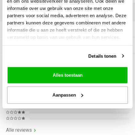
en om ons websiteverkeer te analyseren. Ook delen we
informatie over uw gebruik van onze site met onze
DELEN:
partners voor social media, adverteren en analyse. Deze
partners kunnen deze gegevens combineren met andere
Productomschrijving
informatie die u aan ze heeft verstrekt of die ze hebben
verzameld op basis van uw gebruik van hun services.
Gerelateerde producten
Details tonen
0
STERREN OP BASIS VAN
0
BEOORDELINGEN
Alles toestaan
0
Reviews
Aanpassen
Alle reviews