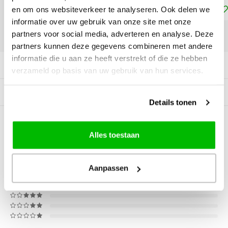
Toevoegen aan winkelwagen
en om ons websiteverkeer te analyseren. Ook delen we
informatie over uw gebruik van onze site met onze
partners voor social media, adverteren en analyse. Deze
DELEN:
partners kunnen deze gegevens combineren met andere
informatie die u aan ze heeft verstrekt of die ze hebben
Productomschrijving
verzameld op basis van uw gebruik van hun services.
Gerelateerde producten
Details tonen
0
STERREN OP BASIS VAN
0
Alles toestaan
BEOORDELINGEN
0
Reviews
Aanpassen