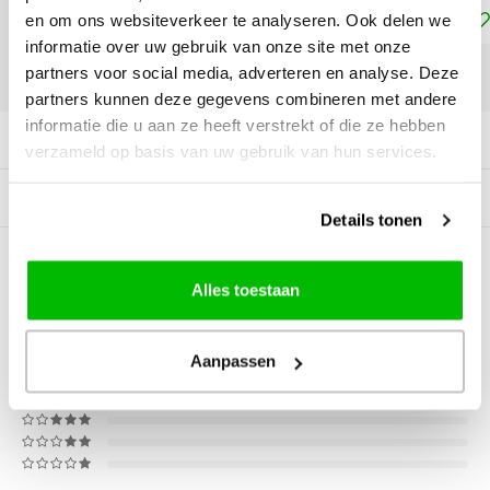
Toevoegen aan winkelwagen
en om ons websiteverkeer te analyseren. Ook delen we
informatie over uw gebruik van onze site met onze
partners voor social media, adverteren en analyse. Deze
DELEN:
partners kunnen deze gegevens combineren met andere
informatie die u aan ze heeft verstrekt of die ze hebben
Productomschrijving
verzameld op basis van uw gebruik van hun services.
Tags
Details tonen
0
STERREN OP BASIS VAN
0
Alles toestaan
BEOORDELINGEN
0
Reviews
Aanpassen