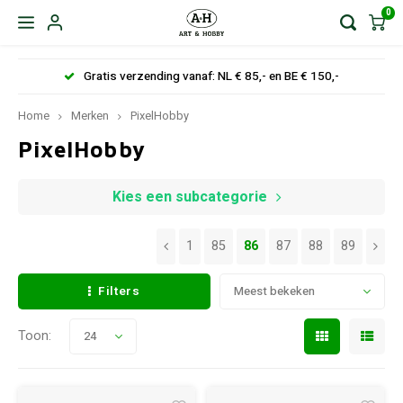
0
Gratis verzending vanaf: NL € 85,- en BE € 150,-
Home
Merken
PixelHobby
PixelHobby
Kies een subcategorie
1
85
86
87
88
89
Filters
Meest bekeken
Toon:
24