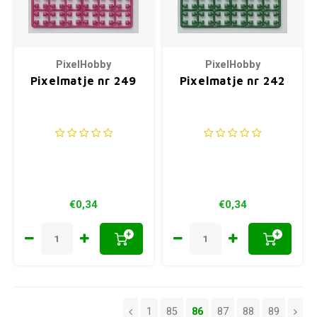
PixelHobby
PixelHobby
Pixelmatje nr 249
Pixelmatje nr 242
€0,34
€0,34
+
+
1
85
86
87
88
89