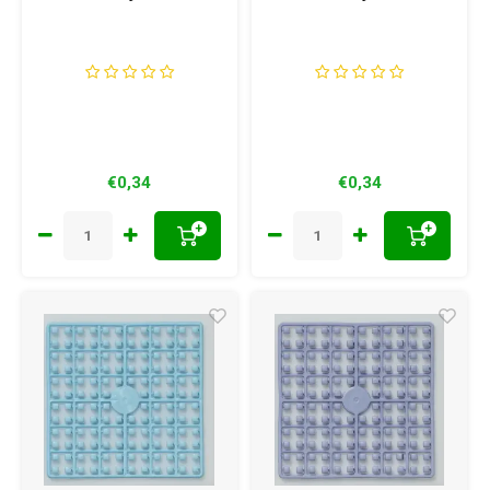
€0,34
€0,34
+
+