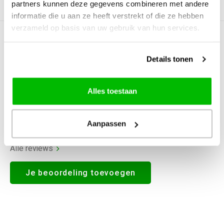
partners kunnen deze gegevens combineren met andere
Productomschrijving
informatie die u aan ze heeft verstrekt of die ze hebben
verzameld op basis van uw gebruik van hun services.
0
STERREN OP BASIS VAN
0
BEOORDELINGEN
Details tonen
0
Reviews
Alles toestaan
Aanpassen
Alle reviews
Je beoordeling toevoegen