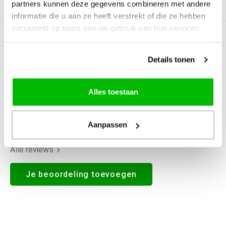
partners kunnen deze gegevens combineren met andere
Productomschrijving
informatie die u aan ze heeft verstrekt of die ze hebben
verzameld op basis van uw gebruik van hun services.
0
STERREN OP BASIS VAN
0
BEOORDELINGEN
Details tonen
0
Reviews
Alles toestaan
Aanpassen
Alle reviews
Je beoordeling toevoegen