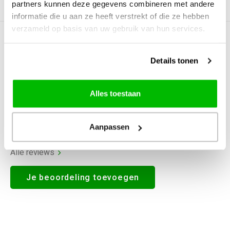
partners kunnen deze gegevens combineren met andere
Productomschrijving
informatie die u aan ze heeft verstrekt of die ze hebben
verzameld op basis van uw gebruik van hun services.
0
STERREN OP BASIS VAN
0
BEOORDELINGEN
Details tonen
0
Reviews
Alles toestaan
Aanpassen
Alle reviews
Je beoordeling toevoegen