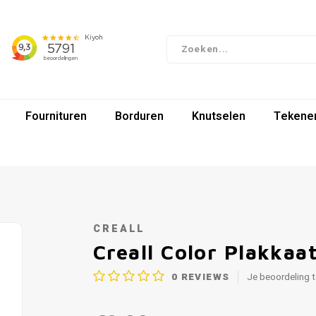
Fournituren
Borduren
Knutselen
Tekenen
CREALL
Creall Color Plakkaa
0
REVIEWS
Je beoordeling 