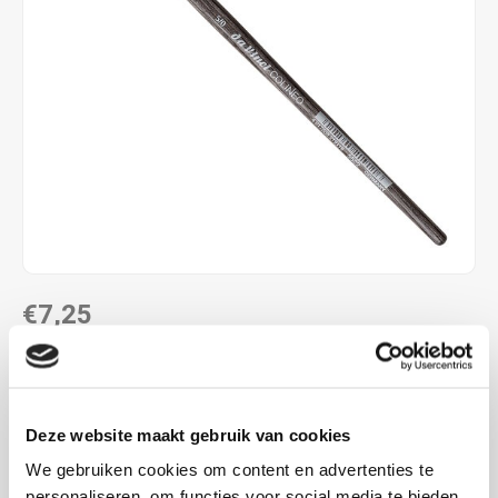
€7,25
DIRECT LEVERBAAR
Maak een keuze:
Lees meer
Deze website maakt gebruik van cookies
MAAK EEN KEUZE:
*
We gebruiken cookies om content en advertenties te
personaliseren, om functies voor social media te bieden