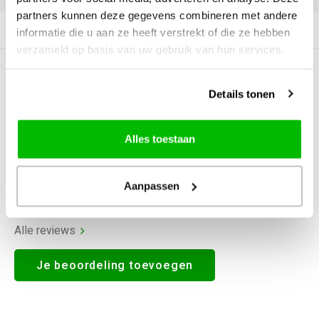
partners kunnen deze gegevens combineren met andere
Productomschrijving
informatie die u aan ze heeft verstrekt of die ze hebben
verzameld op basis van uw gebruik van hun services.
0
STERREN OP BASIS VAN
0
BEOORDELINGEN
Details tonen
0
Reviews
Alles toestaan
Aanpassen
Alle reviews
Je beoordeling toevoegen