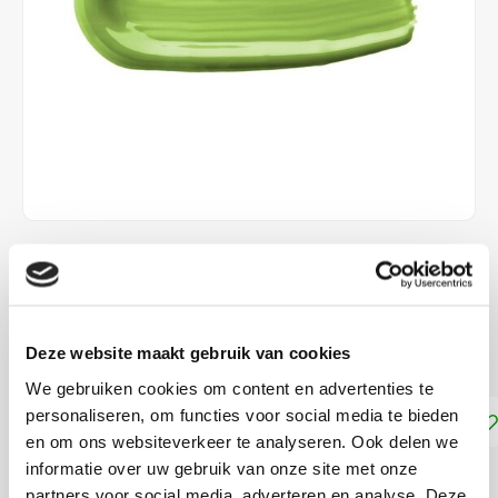
€6,30
DIRECT LEVERBAAR
Deze website maakt gebruik van cookies
voor leer en imitatieleer
Lees meer
We gebruiken cookies om content en advertenties te
personaliseren, om functies voor social media te bieden
Toevoegen aan winkelwagen
en om ons websiteverkeer te analyseren. Ook delen we
informatie over uw gebruik van onze site met onze
DELEN:
partners voor social media, adverteren en analyse. Deze