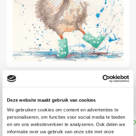
€6,35
NIET LEVERBAAR
Deze website maakt gebruik van cookies
ca. 18 x 18 cm incl. envelop
Lees meer
We gebruiken cookies om content en advertenties te
personaliseren, om functies voor social media te bieden
Toevoegen aan winkelwagen
en om ons websiteverkeer te analyseren. Ook delen we
informatie over uw gebruik van onze site met onze