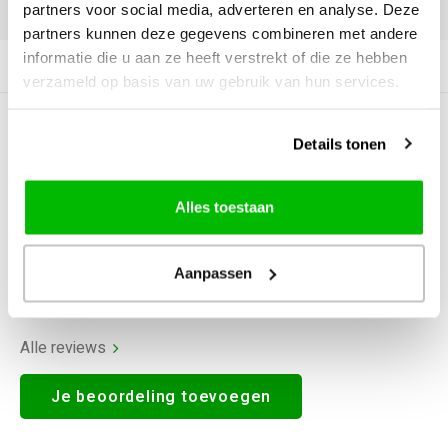
DELEN:
partners voor social media, adverteren en analyse. Deze
partners kunnen deze gegevens combineren met andere
informatie die u aan ze heeft verstrekt of die ze hebben
Productomschrijving
verzameld op basis van uw gebruik van hun services.
0
STERREN OP BASIS VAN
0
Details tonen
BEOORDELINGEN
0
Reviews
Alles toestaan
Aanpassen
Alle reviews
Je beoordeling toevoegen