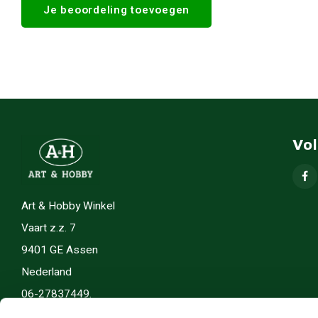
Je beoordeling toevoegen
Vo
Art & Hobby Winkel
Vaart z.z. 7
9401 GE Assen
Nederland
06-27837449.
info(@)artenhobby.nl.