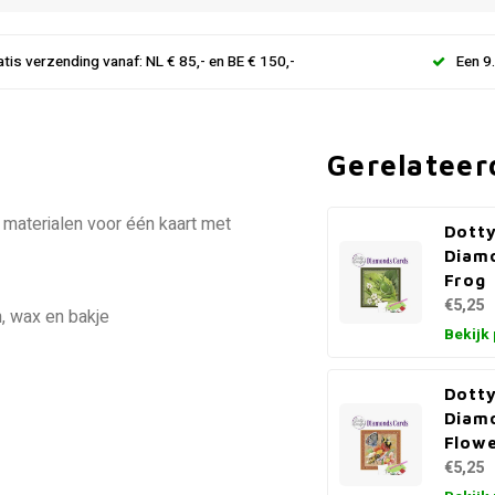
atis verzending vanaf: NL € 85,- en BE € 150,-
Een 9
Gerelateer
 materialen voor één kaart met
Dotty
Diam
Frog
€5,25
, wax en bakje
Bekijk
Dotty
Diam
Flowe
€5,25