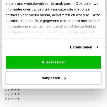
DELEN:
en om ons websiteverkeer te analyseren. Ook delen we
informatie over uw gebruik van onze site met onze
partners voor social media, adverteren en analyse. Deze
Productomschrijving
partners kunnen deze gegevens combineren met andere
informatie die u aan ze heeft verstrekt of die ze hebben
Tags
verzameld op basis van uw gebruik van hun services.
Gerelateerde producten
Details tonen
0
STERREN OP BASIS VAN
0
BEOORDELINGEN
Alles toestaan
0
Reviews
Aanpassen