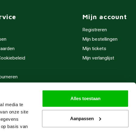
rvice
Mijn account
Registreren
sen
Mijn bestellingen
aarden
Mijn tickets
 Cookiebeleid
Mijn verlanglijst
ourneren
stijden
Alles toestaan
al media te
van onze site
Aanpassen
 gegevens
 op basis van