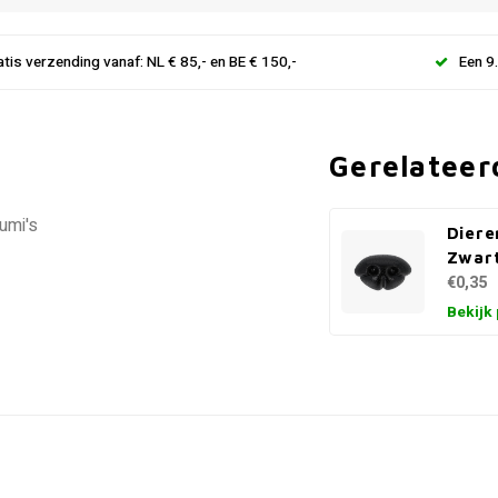
atis verzending vanaf: NL € 85,- en BE € 150,-
Een 9
Gerelateer
umi's
Diere
Zwar
€0,35
Bekijk