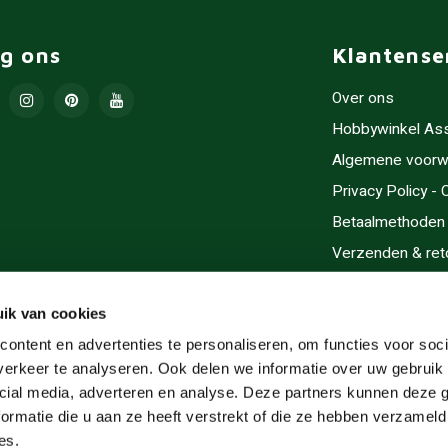
lg ons
Klantense
Over ons
Hobbywinkel As
Algemene voorw
Privacy Policy -
Betaalmethoden
Verzenden & ret
Contact/Opening
Sitemap
ik van cookies
Cadeaubonnen
ontent en advertenties te personaliseren, om functies voor soci
erkeer te analyseren. Ook delen we informatie over uw gebruik 
Inlijsten
cial media, adverteren en analyse. Deze partners kunnen deze
Servicegebieden
ormatie die u aan ze heeft verstrekt of die ze hebben verzameld
RSS-feed
es.