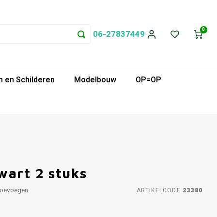
0
06-27837449
 en Schilderen
Modelbouw
OP=OP
wart 2 stuks
toevoegen
ARTIKELCODE
23380