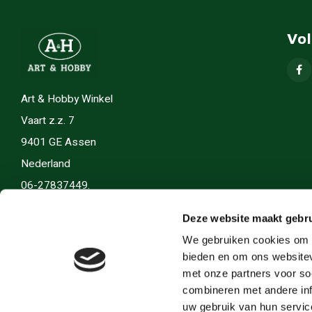
Vo
Art & Hobby Winkel
Vaart z.z. 7
9401 GE Assen
Nederland
06-27837449.
info(@)artenhobby.nl.
Deze website maakt gebru
We gebruiken cookies om c
bieden en om ons websitev
met onze partners voor so
combineren met andere inf
uw gebruik van hun servic