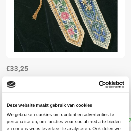
€33,25
DIRECT LEVERBAAR
Set met 2 te borduren boekenleggers; lengte: 23 cm
Lees
meer
Deze website maakt gebruik van cookies
We gebruiken cookies om content en advertenties te
Toevoegen aan winkelwagen
personaliseren, om functies voor social media te bieden
en om ons websiteverkeer te analyseren. Ook delen we