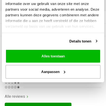
informatie over uw gebruik van onze site met onze
DELEN:
partners voor social media, adverteren en analyse. Deze
partners kunnen deze gegevens combineren met andere
Productomschrijving
informatie die u aan ze heeft verstrekt of die ze hebben
verzameld op basis van uw gebruik van hun services.
Gerelateerde producten
Details tonen
5
STERREN OP BASIS VAN
2
BEOORDELINGEN
Alles toestaan
2
Reviews
Aanpassen
Alle reviews