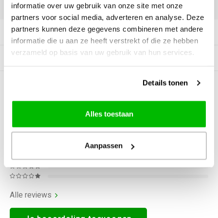
DELEN:
informatie over uw gebruik van onze site met onze
partners voor social media, adverteren en analyse. Deze
partners kunnen deze gegevens combineren met andere
Productomschrijving
informatie die u aan ze heeft verstrekt of die ze hebben
verzameld op basis van uw gebruik van hun services.
Gerelateerde producten
Details tonen
0
STERREN OP BASIS VAN
0
BEOORDELINGEN
0
Reviews
Alles toestaan
Aanpassen
Alle reviews