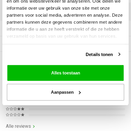
en om ons websiteverkeer te analyseren. Ook delen we
informatie over uw gebruik van onze site met onze
DELEN:
partners voor social media, adverteren en analyse. Deze
partners kunnen deze gegevens combineren met andere
Productomschrijving
informatie die u aan ze heeft verstrekt of die ze hebben
verzameld op basis van uw gebruik van hun services.
Gerelateerde producten
Details tonen
0
STERREN OP BASIS VAN
0
BEOORDELINGEN
Alles toestaan
0
Reviews
Aanpassen
Alle reviews