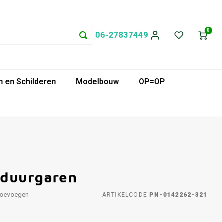
0
06-27837449
 en Schilderen
Modelbouw
OP=OP
rduurgaren
toevoegen
ARTIKELCODE
PN-0142262-321