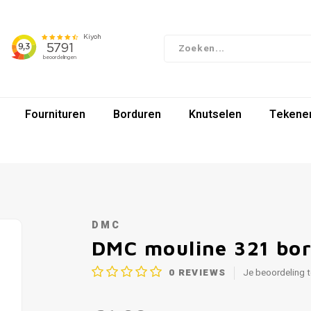
Fournituren
Borduren
Knutselen
Tekenen
DMC
DMC mouline 321 bo
0
REVIEWS
Je beoordeling 