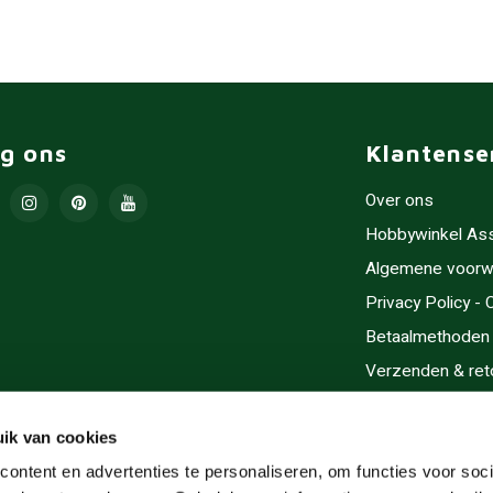
lg ons
Klantense
Over ons
Hobbywinkel As
Algemene voorw
Privacy Policy -
Betaalmethoden
Verzenden & ret
Contact/Opening
Sitemap
ik van cookies
Cadeaubonnen
ontent en advertenties te personaliseren, om functies voor soci