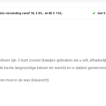
atis verzending vanaf: NL € 85,- en BE € 150,-
Een 9
litsen zijn. U kunt zoveel draadjes gebruiken als u wilt, afhanke
 de beste langvezelige katoen ter wereld en is dubbel gemerceri
ven mooi in de was (kleurecht).