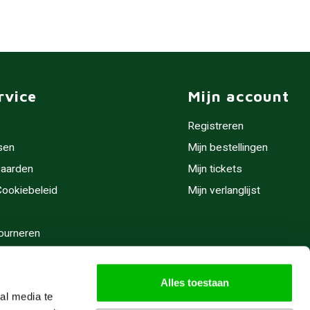
rvice
Mijn account
Registreren
sen
Mijn bestellingen
aarden
Mijn tickets
 Cookiebeleid
Mijn verlanglijst
ourneren
stijden
Alles toestaan
al media te