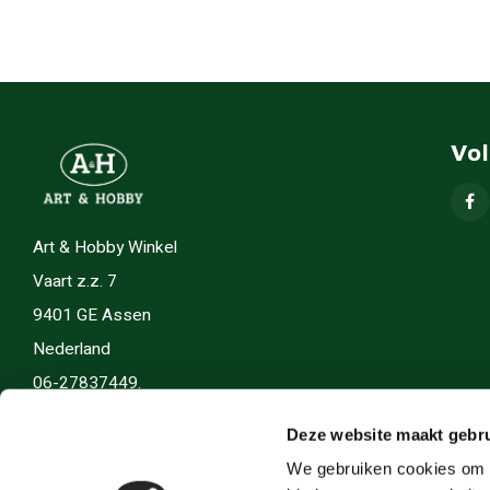
Vo
Art & Hobby Winkel
Vaart z.z. 7
9401 GE Assen
Nederland
06-27837449.
info(@)artenhobby.nl.
Deze website maakt gebru
We gebruiken cookies om c