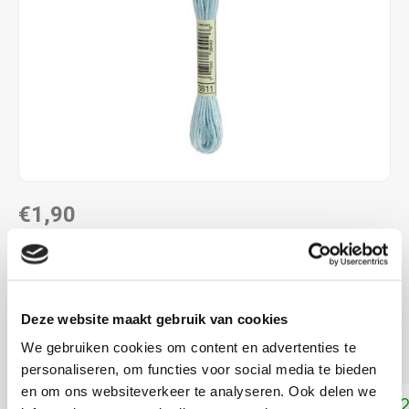
€1,90
DIRECT LEVERBAAR
ALS JE 11 PRODUCTEN VAN "DMC MOULINE ",
"DMC COLOUR VARIATIONS" OF "DMC LIGHT
Deze website maakt gebruik van cookies
EFFECTS " KOOPT, ONTVANG JE EEN KORTING VAN
100% OP HET LAAGSTGEPRIJSDE PRODUCT.
We gebruiken cookies om content en advertenties te
personaliseren, om functies voor social media te bieden
en om ons websiteverkeer te analyseren. Ook delen we
Toevoegen aan winkelwagen