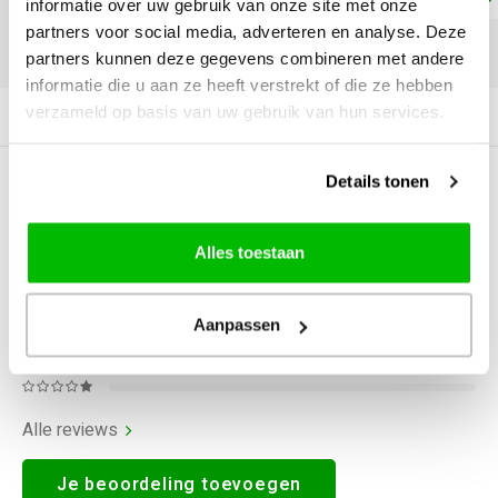
informatie over uw gebruik van onze site met onze
partners voor social media, adverteren en analyse. Deze
DELEN:
partners kunnen deze gegevens combineren met andere
informatie die u aan ze heeft verstrekt of die ze hebben
verzameld op basis van uw gebruik van hun services.
Productomschrijving
Details tonen
0
STERREN OP BASIS VAN
0
BEOORDELINGEN
0
Reviews
Alles toestaan
Aanpassen
Alle reviews
Je beoordeling toevoegen