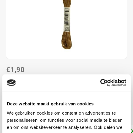
€1,90
DIRECT LEVERBAAR
ALS JE 11 PRODUCTEN VAN "DMC MOULINE ",
"DMC COLOUR VARIATIONS" OF "DMC LIGHT
Deze website maakt gebruik van cookies
EFFECTS " KOOPT, ONTVANG JE EEN KORTING VAN
100% OP HET LAAGSTGEPRIJSDE PRODUCT.
We gebruiken cookies om content en advertenties te
personaliseren, om functies voor social media te bieden
en om ons websiteverkeer te analyseren. Ook delen we
Toevoegen aan winkelwagen