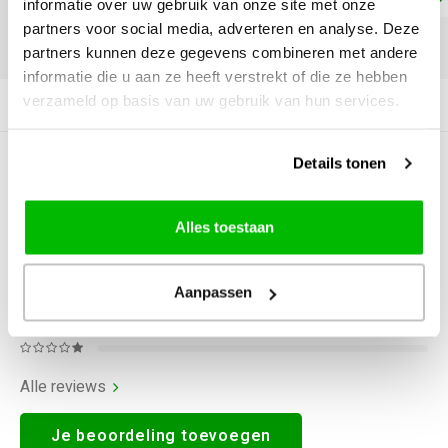
informatie over uw gebruik van onze site met onze
partners voor social media, adverteren en analyse. Deze
DELEN:
partners kunnen deze gegevens combineren met andere
informatie die u aan ze heeft verstrekt of die ze hebben
verzameld op basis van uw gebruik van hun services.
Productomschrijving
Details tonen
0
STERREN OP BASIS VAN
0
BEOORDELINGEN
0
Reviews
Alles toestaan
Aanpassen
Alle reviews
Je beoordeling toevoegen